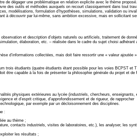
ettre de dégager une problématique en relation explicite avec le thème proposé
vre des outils et méthodes auxquels on recourt classiquement dans tout trava
nces, modélisations, formulation d’hypothèses, simulations, validation ou inval
ant à découvrir par lui-même, sans ambition excessive, mais en sollicitant se
 observation et description d’objets naturels ou artificiels, traitement de donn
ulation, élaboration, etc. – réalisée dans le cadre du sujet choisi adhérant 
se d’informations collectées, mais doit faire ressortir une « valeur ajoutée »
m trois étudiants (quatre étudiants étant possible pour les voies BCPST et 
doit être capable à la fois de présenter la philosophie générale du projet et de 
alités physiques extérieures au lycée (industriels, chercheurs, enseignants, e
xigence et d’esprit critique, d’approfondissement et de rigueur, de rapprocher
 technologique, par exemple par un décloisonnement des disciplines.
e :
eliée au thème ;
ature, contacts industriels, visites de laboratoires, etc.), les analyser, les syn
ploiter les résultats ;