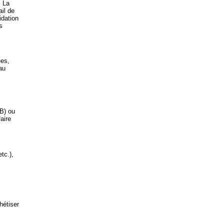
. La
il de
idation
s
ées,
au
TB) ou
faire
tc.),
thétiser