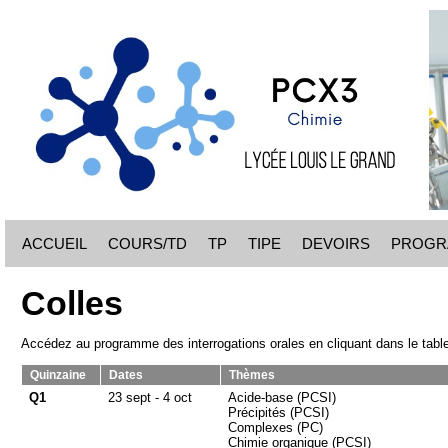
ACCUEIL
COURS/TD
TP
TIPE
DEVOIRS
PROGR
Colles
Accédez au programme des interrogations orales en cliquant dans le tabl
Quinzaine
Dates
Thèmes
Q1
23 sept - 4 oct
Acide-base (PCSI)
Précipités (PCSI)
Complexes (PC)
Chimie organique (PCSI)