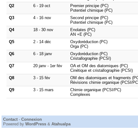
Q2
6 - 19 oct
Premier principe (PC)
Potentiel chimique (PC)
Q3
4 - 16 nov
Second principe (PC)
Potentiel chimique (PC)
Q4
18 - 30 nov
Enolates (PC)
AN +E (PC)
Q5
2 - 14 déc
Oxydoréduction (PC)
Orga (PC)
Q6
6 - 18 janv
Oxydoréduction (PC)
Cristallographie (PCSI)
Q7
20 janv - 1er fév
OA et OM des diatomiques (PC)
Cinétique et cristallographie (PCSI)
Q8
3 - 15 fév
OM des diatomiques et fragments (P
Révisions chimie organique (PCSI/PC
Q9
3 - 15 mars
Chimie organique (PCSI/PC)
Complexes
Contact
-
Connexion
Powered by
WordPress
&
Atahualpa