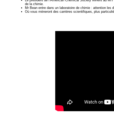
Le président de l’American Chemical Society revient au MIT (
de la chimie.
Mr Bean entre dans un laboratoire de chimie : attention les d
Où vous mèneront des carrières scientifiques, plus particuliè