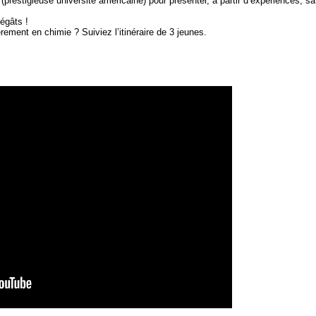
prestigieuse université américaine) pour présenter, à partir d’expériences, sa
égâts !
rement en chimie ? Suiviez l’itinéraire de 3 jeunes.