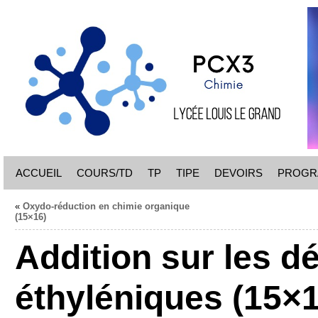
ACCUEIL
COURS/TD
TP
TIPE
DEVOIRS
PROGR
«
Oxydo-réduction en chimie organique
(15×16)
Addition sur les d
éthyléniques (15×1