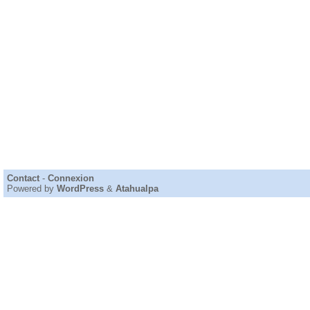
Contact
-
Connexion
Powered by
WordPress
&
Atahualpa